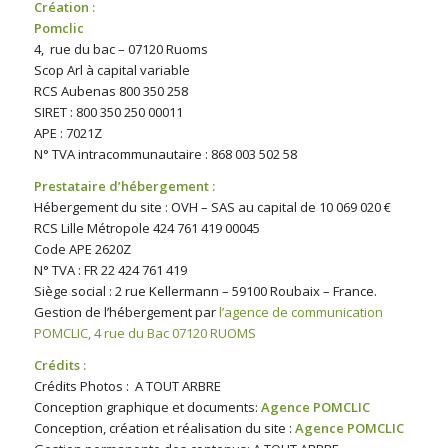
Création :
Pomclic
4, rue du bac – 07120 Ruoms
Scop Arl à capital variable
RCS Aubenas 800 350 258
SIRET : 800 350 250 00011
APE : 7021Z
N° TVA intracommunautaire : 868 003 502 58
Prestataire d’hébergement :
Hébergement du site : OVH – SAS au capital de 10 069 020 €
RCS Lille Métropole 424 761 419 00045
Code APE 2620Z
N° TVA : FR 22 424 761 419
Siège social : 2 rue Kellermann – 59100 Roubaix – France.
Gestion de l’hébergement par
l’agence de communication
POMCLIC, 4 rue du Bac 07120 RUOMS
Crédits :
Crédits Photos : A TOUT ARBRE
e les Vans
Conception graphique et documents:
Agence POMCLIC
Conception, création et réalisation du site :
Agence POMCLIC